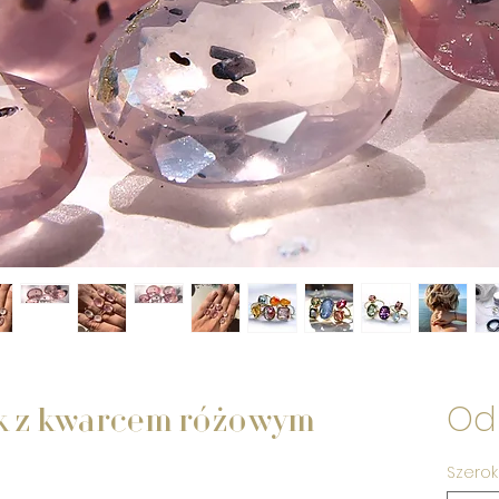
O
ek z kwarcem różowym
Szerok