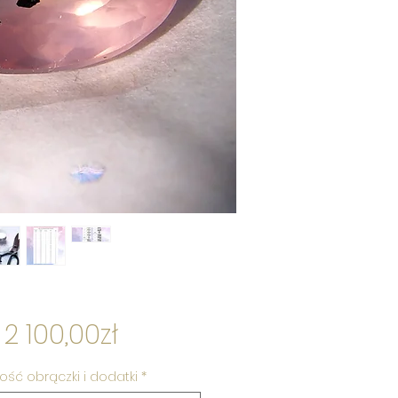
Cena
d
2 100,00zł
Rabatowa
ość obrączki i dodatki
*