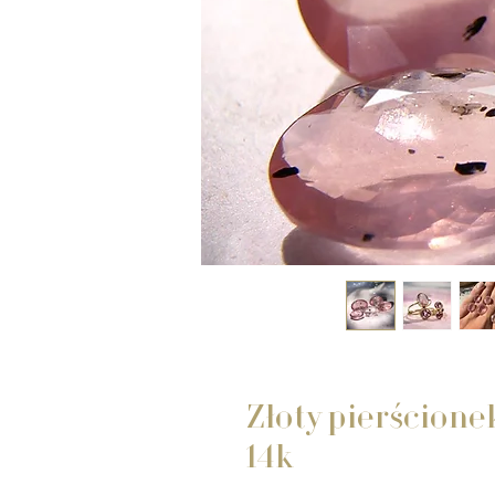
Złoty pierścion
14k