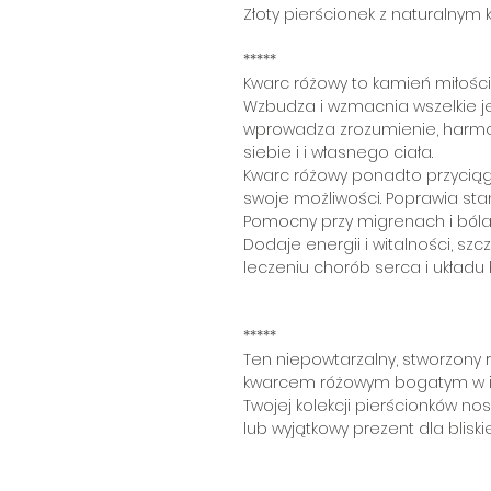
Złoty pierścionek z naturalnym 
*****
Kwarc różowy to kamień miłości
Wzbudza i wzmacnia wszelkie je
wprowadza zrozumienie, harmoni
siebie i i własnego ciała.
Kwarc różowy ponadto przyciąga
swoje możliwości. Poprawia st
Pomocny przy migrenach i bóla
Dodaje energii i witalności, szc
leczeniu chorób serca i układu 
*****
Ten niepowtarzalny, stworzony 
kwarcem różowym bogatym w ink
Twojej kolekcji pierścionków n
lub wyjątkowy prezent dla bliski