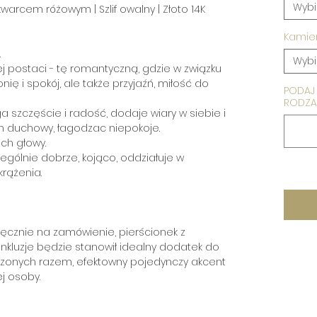
Wybi
kwarcem różowym | Szlif owalny | Złoto 14K
Kamie
.
Wybi
j postaci - tę romantyczną, gdzie w związku
ę i spokój, ale także przyjaźń, miłość do
PODAJ 
RODZAJ
 szczęście i radość, dodaje wiary w siebie i
an duchowy, łagodzac niepokoje.
ch głowy.
zególnie dobrze, kojąco, oddziałuje w
krążenia.
ręcznie na zamówienie, pierścionek z
luzje będzie stanowił idealny dodatek do
oszonych razem, efektowny pojedynczy akcent
ej osoby.