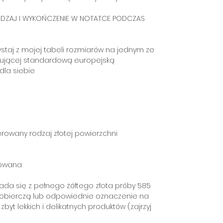
RODZAJ I WYKOŃCZENIE W NOTATCE PODCZAS
staj z mojej tabeli rozmiarów na jednym ze
mującej standardową europejską
dla siebie
rowany rodzaj złotej powierzchni
owana
łada się z pełnego żółtego złota próby 585
probierczą lub odpowiednie oznaczenie na
yt lekkich i delikatnych produktów (zajrzyj