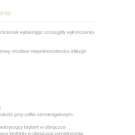
enie
rścionek wybierając szczegóły wykończenia
owy, możliwe niejednorodności, inkluzje
i
ość przy szlifie szmaragdowym
rzyszący brylant w obrączce
 brylanty w obrączce symetrycznie