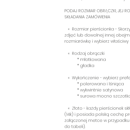
PODAJ ROZMIAR OBRĄCZKI, JEJ 
SKŁADANIA ZAMÓWIENIA
« Rozmiar pierścionka - Skorzy
zdjęć lub dowolnej innej obej
rozmiarówkę i wybierz właściwy 
« Rodzaj obrączki
* młotkowana
* gładka
« Wykończenie - wybierz prefe
* polerowana i lśniąca
* wykwintnie satynowa
* surowa mocno szczotk
« Złoto - każdy pierścionek sk
(14k) i posiada polską cechę 
załączonej metce w przypadku zb
do tabeli).