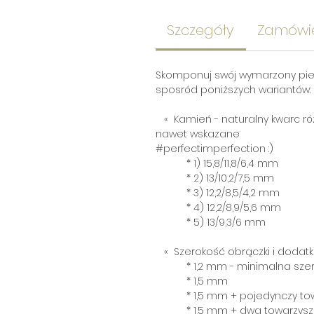
Szczegóły
Zamówi
Skomponuj swój wymarzony pie
sposród poniższych wariantów:
« Kamień - naturalny kwarc róż
nawet wskazane
#perfectimperfection :)
* 1) 15,8/11,8/6,4 mm
* 2) 13/10,2/7,5 mm
* 3) 12,2/8,5/4,2 mm
* 4) 12,2/8,9/5,6 mm
* 5) 13/9,3/6 mm
« Szerokość obrączki i dodatk
* 1,2 mm - minimalna szerok
* 1,5 mm
* 1,5 mm + pojedynczy towa
* 1,5 mm + dwa towarzyszące