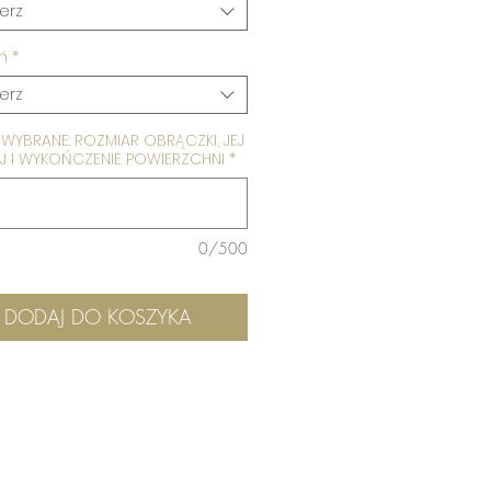
erz
ń
*
erz
WYBRANE: ROZMIAR OBRĄCZKI, JEJ
 I WYKOŃCZENIE POWIERZCHNI
*
0/500
DODAJ DO KOSZYKA