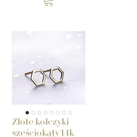
Złote kolczyki
sześciokąty 14k