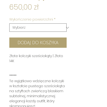
Cena
650,00 zł
Wykończenie powierzchni
*
DODAJ DO KOSZYKA
Złote kolczyki sześciokąty | Złoto
14K
*****
Te wyjątkowo wdzięczne kolczyki
w kształcie pustego sześciokąta
na sztyftach zwieńczą blaskiem
subtelnej, minimalistycznej
elegancji każdy outfit, który
skomponujesz!