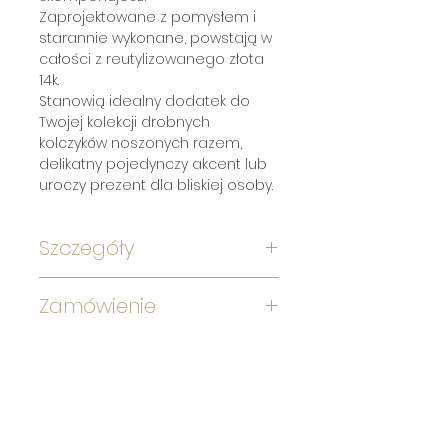
Zaprojektowane z pomysłem i
starannie wykonane, powstają w
całości z reutylizowanego złota
14k.
Stanowią idealny dodatek do
Twojej kolekcji drobnych
kolczyków noszonych razem,
delikatny pojedynczy akcent lub
uroczy prezent dla bliskiej osoby.
Szczegóły
« Rozmiar - ok. 7 mm
Zamówienie
« Wykończenie - wybierz
Jeszcze drobne formalności, kilka
preferowany rodzaj złotej
chwil cierpliwości i niebawem te
powierzchni
delikatne sześciokątne złote
* polerowana i lśniąca
kolczyki zawitają u Ciebie!
* wykwintnie satynowa
* surowa mocno